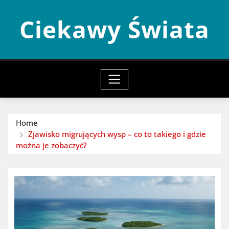
Skip
Ciekawy Świata
to
content
Home
Zjawisko migrujących wysp – co to takiego i gdzie
można je zobaczyć?