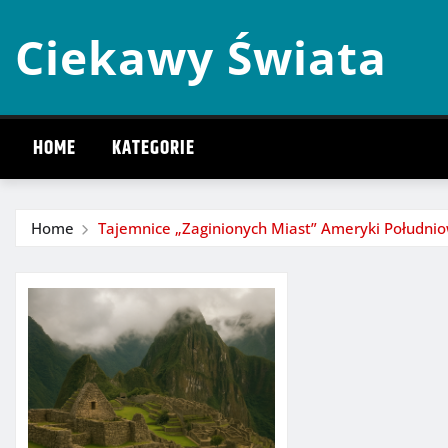
Skip
Ciekawy Świata
to
content
HOME
KATEGORIE
Home
Tajemnice „Zaginionych Miast” Ameryki Południo