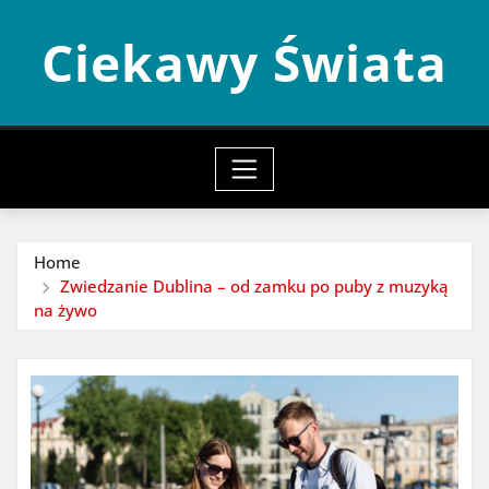
Skip
Ciekawy Świata
to
content
Home
Zwiedzanie Dublina – od zamku po puby z muzyką
na żywo