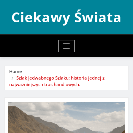
Skip
Ciekawy Świata
to
content
Home
Szlak Jedwabnego Szlaku: historia jednej z
najważniejszych tras handlowych.