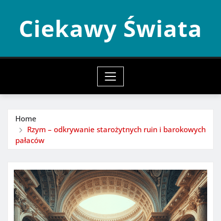
Skip
Ciekawy Świata
to
content
Home
Rzym – odkrywanie starożytnych ruin i barokowych
pałaców