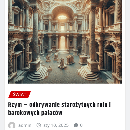
ŚWIAT
Rzym – odkrywanie starożytnych ruin i
barokowych pałaców
admin
sty 10, 2025
0