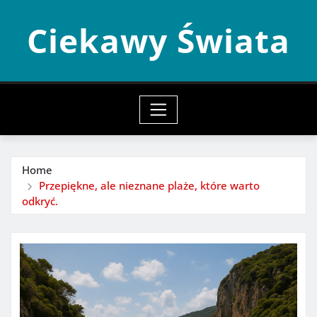
Skip
Ciekawy Świata
to
content
Home
Przepiękne, ale nieznane plaże, które warto
odkryć.