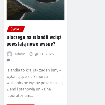
ŚWIAT
Dlaczego na Islandii wciąż
powstają nowe wyspy?
admin
gru 1, 2025
0
Islandia to kraj jak żaden inny –
wyłaniające się z morza
wulkaniczne wyspy pokazują siłę
Ziemi i stanowią unikalne
laboratorium…