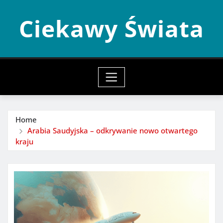
Skip
Ciekawy Świata
to
content
Home
Arabia Saudyjska – odkrywanie nowo otwartego
kraju