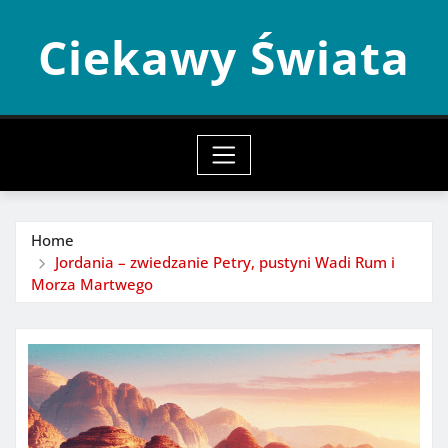
Skip
Ciekawy Świata
to
content
Home
Jordania – zwiedzanie Petry, pustyni Wadi Rum i
Morza Martwego