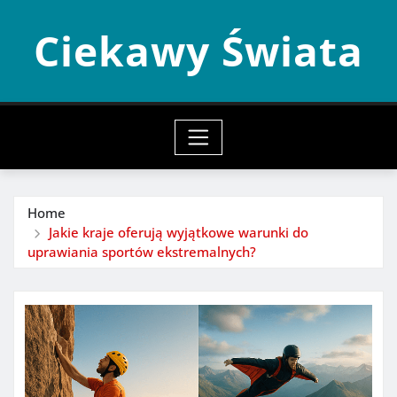
Skip
Ciekawy Świata
to
content
Home
Jakie kraje oferują wyjątkowe warunki do
uprawiania sportów ekstremalnych?