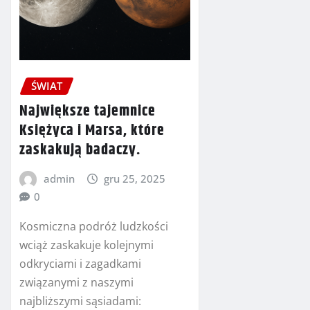
ŚWIAT
Największe tajemnice
Księżyca i Marsa, które
zaskakują badaczy.
admin
gru 25, 2025
0
Kosmiczna podróż ludzkości
wciąż zaskakuje kolejnymi
odkryciami i zagadkami
związanymi z naszymi
najbliższymi sąsiadami: