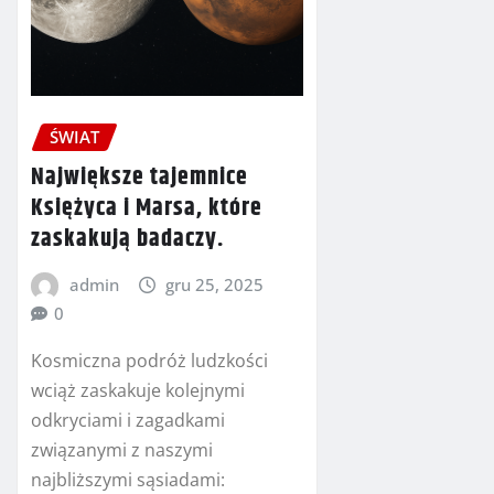
ŚWIAT
Największe tajemnice
Księżyca i Marsa, które
zaskakują badaczy.
admin
gru 25, 2025
0
Kosmiczna podróż ludzkości
wciąż zaskakuje kolejnymi
odkryciami i zagadkami
związanymi z naszymi
najbliższymi sąsiadami: