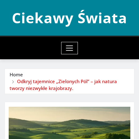
Skip
Ciekawy Świata
to
content
Home
Odkryj tajemnice „Zielonych Pól” – jak natura
tworzy niezwykłe krajobrazy.