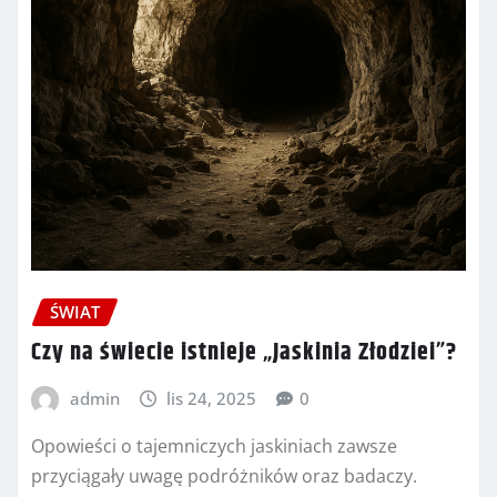
ŚWIAT
Czy na świecie istnieje „Jaskinia Złodziei”?
admin
lis 24, 2025
0
Opowieści o tajemniczych jaskiniach zawsze
przyciągały uwagę podróżników oraz badaczy.