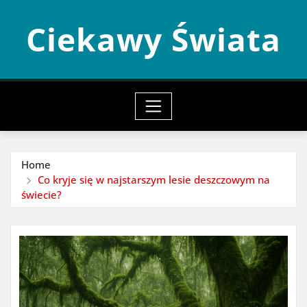
Skip
Ciekawy Świata
to
content
Home
Co kryje się w najstarszym lesie deszczowym na
świecie?