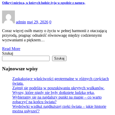
Odkryj miejsca, w których ludzie żyją w zgodzie z naturą.
admin
maj 29, 2026
0
Coraz więcej osób marzy o życiu w pełnej harmonii z otaczającą
przyrodą, pragnąc odnaleźć równowagę między codziennymi
wyzwaniami a pięknem…
Read More
Szukaj
Szukaj
Najnowsze wpisy
Zaskakujące właściwości geotermalne w różnych częściach
świata.
Zajmij się podróżą w poszukiwaniu ukrytych wulkanów.
Wyspy, które nigdy nie były dotknięte ludzką ręką.
Wybieramy się na najdalszy punkt na mapie – co warto
zobaczyć na końcu świata?
Wędrówki wzdłuż najdłuższej rzeki świata – jakie historie
można usłyszeć?