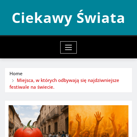
Skip
Ciekawy Świata
to
content
Home
Miejsca, w których odbywają się najdziwniejsze
festiwale na świecie.