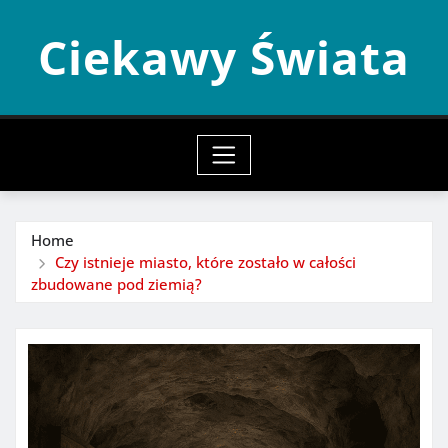
Skip
Ciekawy Świata
to
content
Home
Czy istnieje miasto, które zostało w całości
zbudowane pod ziemią?