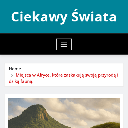
Skip
Ciekawy Świata
to
content
Home
Miejsca w Afryce, które zaskakują swoją przyrodą i
dziką fauną.