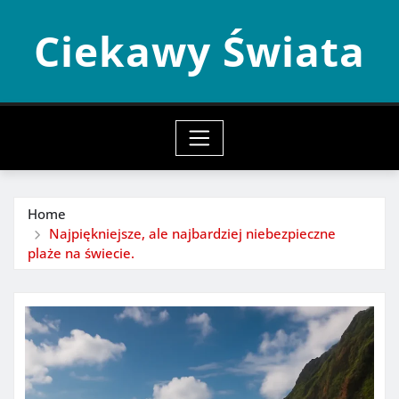
Skip
Ciekawy Świata
to
content
Home
Najpiękniejsze, ale najbardziej niebezpieczne
plaże na świecie.