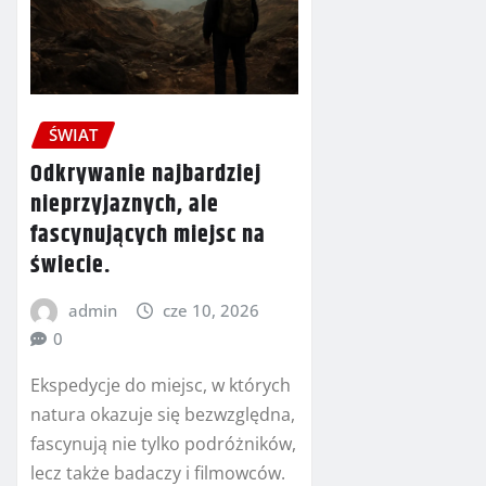
ŚWIAT
Odkrywanie najbardziej
nieprzyjaznych, ale
fascynujących miejsc na
świecie.
admin
cze 10, 2026
0
Ekspedycje do miejsc, w których
natura okazuje się bezwzględna,
fascynują nie tylko podróżników,
lecz także badaczy i filmowców.