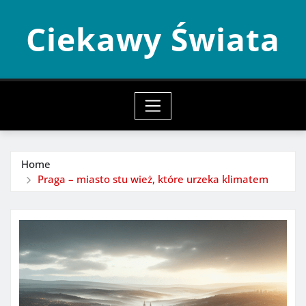
Skip
Ciekawy Świata
to
content
Home
Praga – miasto stu wież, które urzeka klimatem