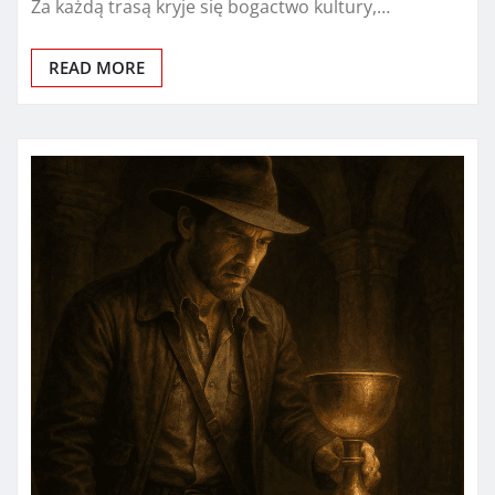
Za każdą trasą kryje się bogactwo kultury,…
READ MORE