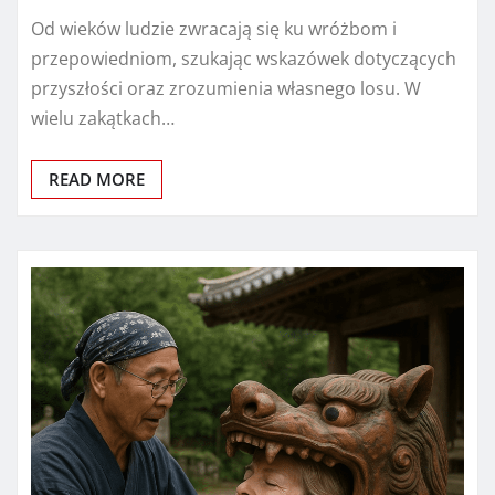
Od wieków ludzie zwracają się ku wróżbom i
przepowiedniom, szukając wskazówek dotyczących
przyszłości oraz zrozumienia własnego losu. W
wielu zakątkach…
READ MORE