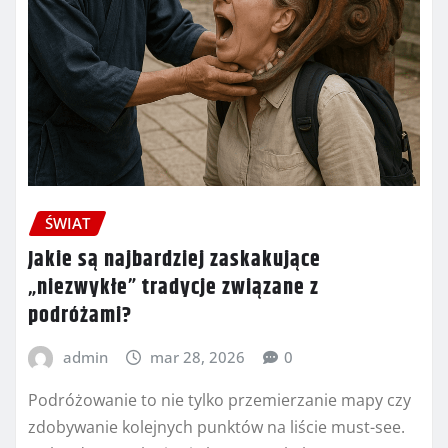
ŚWIAT
Jakie są najbardziej zaskakujące
„niezwykłe” tradycje związane z
podróżami?
admin
mar 28, 2026
0
Podróżowanie to nie tylko przemierzanie mapy czy
zdobywanie kolejnych punktów na liście must-see.