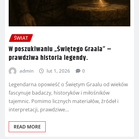
ŚWIAT
W poszukiwaniu „Świętego Graala” –
prawdziwa historia legendy.
admin
lut 1, 2026
0
Legendarna opowieść o Świętym Graalu od wieków
fascynuje badaczy, historyków i miłośników
tajemnic. Pomimo licznych materiałów, źródeł i
interpretacji, prawdziwe…
READ MORE