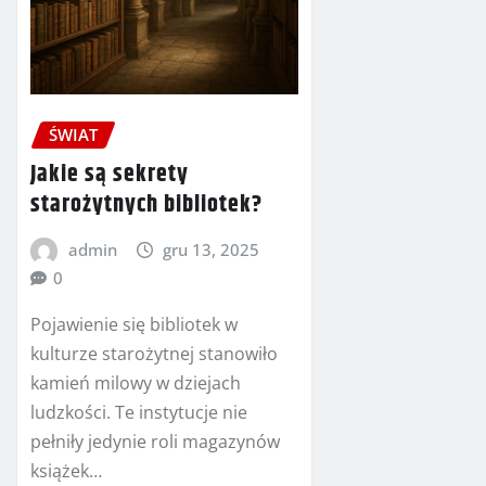
ŚWIAT
Jakie są sekrety
starożytnych bibliotek?
admin
gru 13, 2025
0
Pojawienie się bibliotek w
kulturze starożytnej stanowiło
kamień milowy w dziejach
ludzkości. Te instytucje nie
pełniły jedynie roli magazynów
książek…