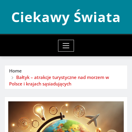
Skip
Ciekawy Świata
to
content
Home
Bałtyk – atrakcje turystyczne nad morzem w
Polsce i krajach sąsiadujących