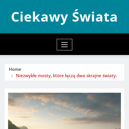
Skip
Ciekawy Świata
to
content
Home
Niezwykłe mosty, które łączą dwa skrajne światy.