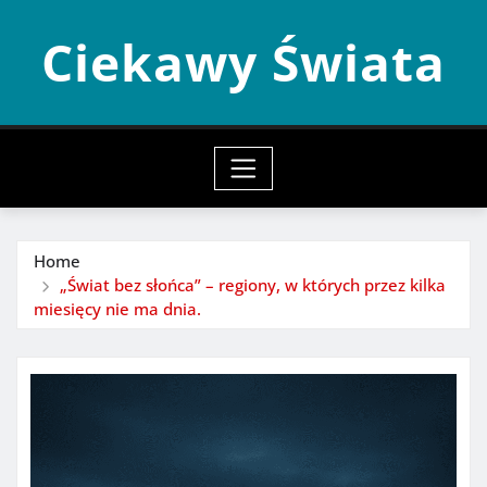
Skip
Ciekawy Świata
to
content
Home
„Świat bez słońca” – regiony, w których przez kilka
miesięcy nie ma dnia.