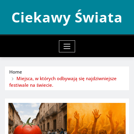
Skip
Ciekawy Świata
to
content
Home
Miejsca, w których odbywają się najdziwniejsze
festiwale na świecie.