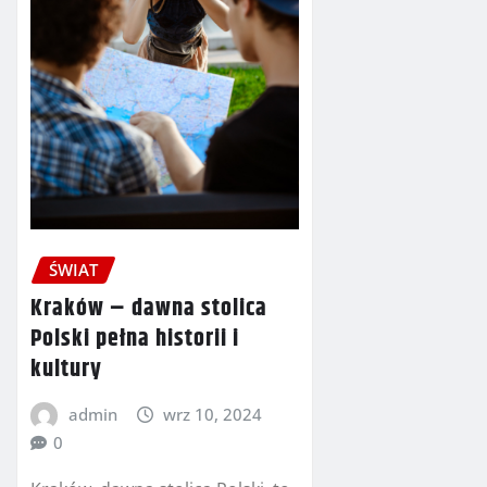
ŚWIAT
Kraków – dawna stolica
Polski pełna historii i
kultury
admin
wrz 10, 2024
0