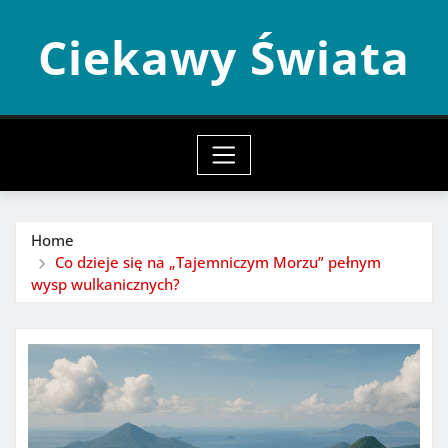
Skip
Ciekawy Świata
to
content
Home
Co dzieje się na „Tajemniczym Morzu” pełnym
wysp wulkanicznych?