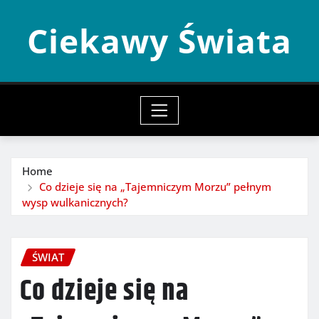
Skip
Ciekawy Świata
to
content
Home
Co dzieje się na „Tajemniczym Morzu” pełnym
wysp wulkanicznych?
ŚWIAT
Co dzieje się na