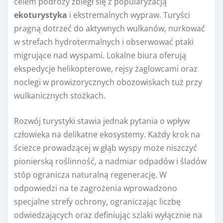
celem podróży zbiegł się z popularyzacją
ekoturystyka
i ekstremalnych wypraw. Turyści
pragną dotrzeć do aktywnych wulkanów, nurkować
w strefach hydrotermalnych i obserwować ptaki
migrujące nad wyspami. Lokalne biura oferują
ekspedycje helikopterowe, rejsy żaglowcami oraz
noclegi w prowizorycznych obozowiskach tuż przy
wulkanicznych stożkach.
Rozwój turystyki stawia jednak pytania o wpływ
człowieka na delikatne ekosystemy. Każdy krok na
ścieżce prowadzącej w głąb wyspy może niszczyć
pionierską roślinność, a nadmiar odpadów i śladów
stóp ogranicza naturalną regenerację. W
odpowiedzi na te zagrożenia wprowadzono
specjalne strefy ochrony, ograniczając liczbę
odwiedzających oraz definiując szlaki wyłącznie na