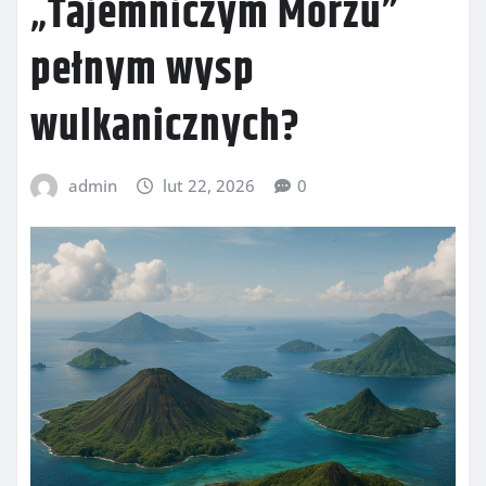
„Tajemniczym Morzu”
pełnym wysp
wulkanicznych?
admin
lut 22, 2026
0