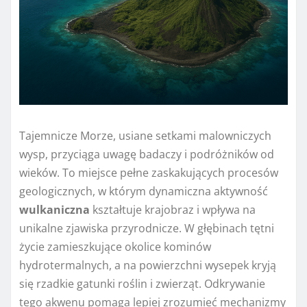
Tajemnicze Morze, usiane setkami malowniczych
wysp, przyciąga uwagę badaczy i podróżników od
wieków. To miejsce pełne zaskakujących procesów
geologicznych, w którym dynamiczna aktywność
wulkaniczna
kształtuje krajobraz i wpływa na
unikalne zjawiska przyrodnicze. W głębinach tętni
życie zamieszkujące okolice kominów
hydrotermalnych, a na powierzchni wysepek kryją
się rzadkie gatunki roślin i zwierząt. Odkrywanie
tego akwenu pomaga lepiej zrozumieć mechanizmy