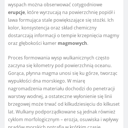
wyspach można obserwować cotygodniowe
erupcje
, które wyrzucają na powierzchnię popiół i
lawa formująca stale powiększające się stożki. Ich
kolor, konsystencja oraz skład chemiczny
dostarczają informacji o tempie krzepnięcia magmy
oraz głębokości kamer
magmowych
.
Proces formowania wysp wulkanicznych często
zaczyna się kilometry pod powierzchnią oceanu.
Gorąca, płynna magma unosi się ku górze, tworząc
wypukłości dna morskiego. W miarę
nagromadzenia materiału dochodzi do penetracji
warstwy wodnej, a ostateczne wyłonienie się linii
brzegowej może trwać od kilkudziesięciu do kilkuset
lat. Wulkany podporządkowane są jednak również
cyklom morfologicznym – erozja, osuwiska i wpływy
prądów morskich potrafią w krótkim czasie