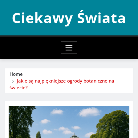
Skip
Ciekawy Świata
to
content
Home
Jakie są najpiękniejsze ogrody botaniczne na
świecie?