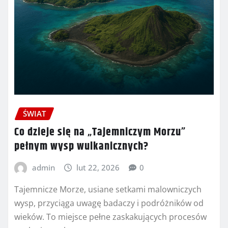
ŚWIAT
Co dzieje się na „Tajemniczym Morzu”
pełnym wysp wulkanicznych?
admin
lut 22, 2026
0
Tajemnicze Morze, usiane setkami malowniczych
wysp, przyciąga uwagę badaczy i podróżników od
wieków. To miejsce pełne zaskakujących procesów