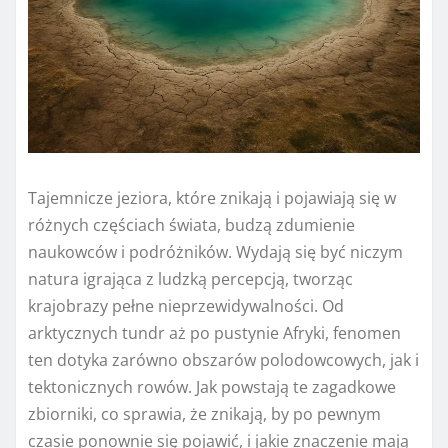
Tajemnicze jeziora, które znikają i pojawiają się w
różnych częściach świata, budzą zdumienie
naukowców i podróżników. Wydają się być niczym
natura igrająca z ludzką percepcją, tworząc
krajobrazy pełne nieprzewidywalności. Od
arktycznych tundr aż po pustynie Afryki, fenomen
ten dotyka zarówno obszarów polodowcowych, jak i
tektonicznych rowów. Jak powstają te zagadkowe
zbiorniki, co sprawia, że znikają, by po pewnym
czasie ponownie się pojawić, i jakie znaczenie mają