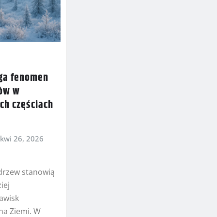
ga fenomen
sów w
ch częściach
kwi 26, 2026
drzew stanowią
iej
jawisk
na Ziemi. W