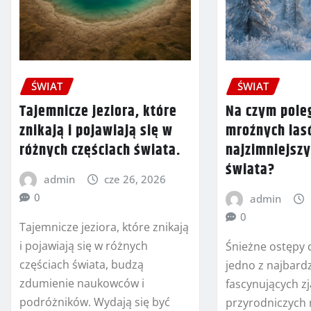
ŚWIAT
ŚWIAT
Tajemnicze jeziora, które
Na czym pole
znikają i pojawiają się w
mroźnych la
różnych częściach świata.
najzimniejszy
świata?
admin
cze 26, 2026
0
admin
0
Tajemnicze jeziora, które znikają
i pojawiają się w różnych
Śnieżne ostępy 
częściach świata, budzą
jedno z najbardz
zdumienie naukowców i
fascynujących z
podróżników. Wydają się być
przyrodniczych 