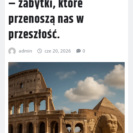
– zabytki, które
przenoszą nas w
przeszłość.
admin
cze 20, 2026
0