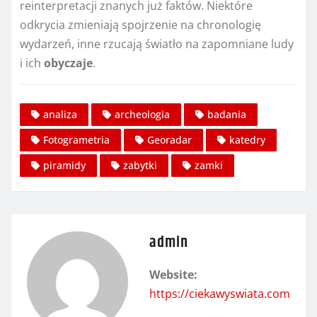
reinterpretacji znanych już faktów. Niektóre
odkrycia zmieniają spojrzenie na chronologię
wydarzeń, inne rzucają światło na zapomniane ludy
i ich
obyczaje
.
analiza
archeologia
badania
Fotogrametria
Georadar
katedry
piramidy
zabytki
zamki
admin
Website:
https://ciekawyswiata.com