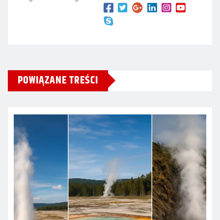
POWIĄZANE TREŚCI