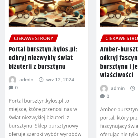
CIEKAWE STRONY
CIEKAWE STR
Portal bursztyn.kylos.pl:
Amber-burszt
odkryj niezwykły świat
odkryj fascyn
biżuterii z bursztynu
bursztynu i j
właściwości
admin
wrz 12, 2024
0
admin
0
Portal bursztyn.kylos.pl to
miejsce, które przenosi nas w
Amber-bursztyn.
świat niezwykłej biżuterii z
portal, który pr
bursztynu. Sklep bursztynowy
fascynujący świ
oferuje szeroki wybór wyrobów
oferując nie ty