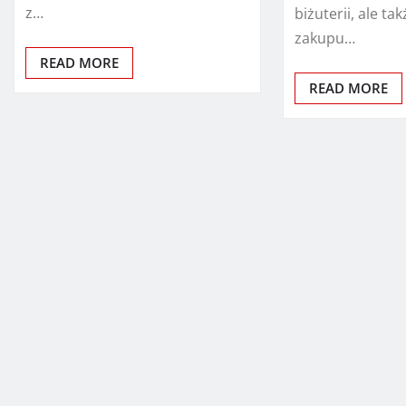
z…
biżuterii, ale t
zakupu…
READ MORE
READ MORE