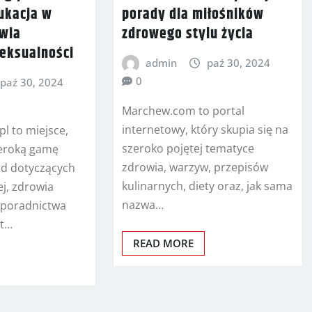
ukacja w
porady dla miłośników
owia
zdrowego stylu życia
seksualności
admin
paź 30, 2024
0
paź 30, 2024
Marchew.com to portal
internetowy, który skupia się na
pl to miejsce,
szeroko pojętej tematyce
zeroką gamę
zdrowia, warzyw, przepisów
rad dotyczących
kulinarnych, diety oraz, jak sama
ej, zdrowia
nazwa…
 poradnictwa
st…
READ MORE