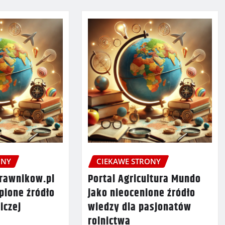
ONY
CIEKAWE STRONY
prawnikow.pl
Portal Agricultura Mundo
pione źródło
jako nieocenione źródło
iczej
wiedzy dla pasjonatów
rolnictwa