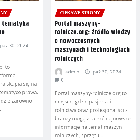
ONY
CIEKAWE STRONY
– tematyka
Portal maszyny-
wo
rolnicze.org: źródło wiedzy
o nowoczesnych
paź 30, 2024
maszynach i technologiach
rolniczych
pl to
admin
paź 30, 2024
tforma
0
ra skupia się na
 tematyce prawa.
Portal maszyny-rolnicze.org to
 gdzie zarówno
miejsce, gdzie pasjonaci
…
rolnictwa oraz profesjonaliści z
branży mogą znaleźć najnowsze
informacje na temat maszyn
rolniczych, sprzętu…