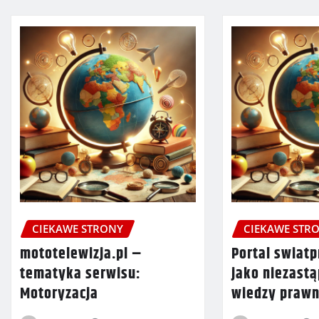
CIEKAWE STRONY
CIEKAWE STR
mototelewizja.pl –
Portal swiat
tematyka serwisu:
jako niezastą
Motoryzacja
wiedzy prawn