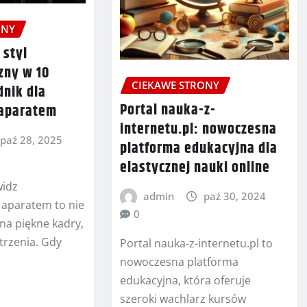
ONY
 styl
zny w 10
CIEKAWE STRONY
dnik dla
Portal nauka-z-
 aparatem
internetu.pl: nowoczesna
paź 28, 2025
platforma edukacyjna dla
elastycznej nauki online
widz
admin
paź 30, 2024
 aparatem to nie
0
na piękne kadry,
trzenia. Gdy
Portal nauka-z-internetu.pl to
nowoczesna platforma
edukacyjna, która oferuje
szeroki wachlarz kursów