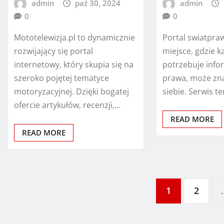
admin
paź 30, 2024
admin
0
0
Mototelewizja.pl to dynamicznie
Portal swiatpra
rozwijający się portal
miejsce, gdzie k
internetowy, który skupia się na
potrzebuje info
szeroko pojętej tematyce
prawa, może zna
motoryzacyjnej. Dzięki bogatej
siebie. Serwis te
ofercie artykułów, recenzji,…
READ MORE
READ MORE
Stronicowanie
1
2
wpisów