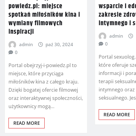
powiedz.pl: miejsce
wsparcie i ed
spotkań miłośników kina i
zakresie zdr
wymiany filmowych
intymnego i 
inspiracji
admin
0
admin
paź 30, 2024
0
Portal sexuolog.
które oferuje s
Portal obejrzyj-i-powiedz.pl to
informacji i po
miejsce, które przyciąga
terapii seksualn
miłośników kina z całego kraju.
intymnego oraz
Dzięki bogatej ofercie filmowej
seksualnego. Je
oraz interaktywnej społeczności,
użytkownicy mogą…
READ MORE
READ MORE