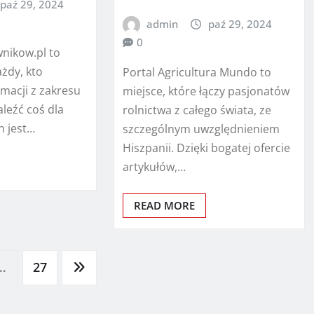
paź 29, 2024
admin
paź 29, 2024
0
wnikow.pl to
ażdy, kto
Portal Agricultura Mundo to
rmacji z zakresu
miejsce, które łączy pasjonatów
leźć coś dla
rolnictwa z całego świata, ze
n jest…
szczególnym uwzględnieniem
Hiszpanii. Dzięki bogatej ofercie
artykułów,…
READ MORE
…
27