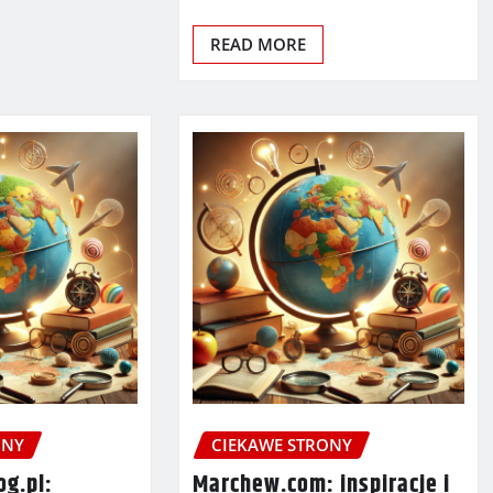
READ MORE
ONY
CIEKAWE STRONY
og.pl:
Marchew.com: inspiracje i