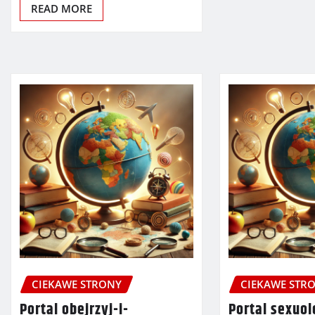
READ MORE
CIEKAWE STRONY
CIEKAWE STR
Portal obejrzyj-i-
Portal sexuol