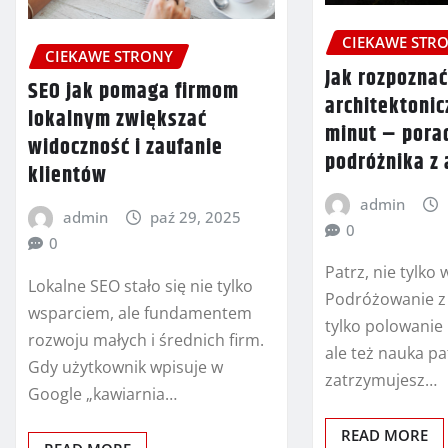
CIEKAWE STR
CIEKAWE STRONY
Jak rozpoznać
SEO jak pomaga firmom
architektonic
lokalnym zwiększać
minut – pora
widoczność i zaufanie
podróżnika z
klientów
admin
admin
paź 29, 2025
0
0
Patrz, nie tylko 
Lokalne SEO stało się nie tylko
Podróżowanie z
wsparciem, ale fundamentem
tylko polowanie 
rozwoju małych i średnich firm.
ale też nauka pa
Gdy użytkownik wpisuje w
zatrzymujesz…
Google „kawiarnia…
READ MORE