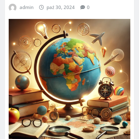
admin
paź 30, 2024
0