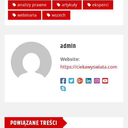
analizy prawne
artykuły
eksperci
webinaria
wszech
admin
Website:
https://ciekawyswiata.com
POWIĄZANE TREŚCI