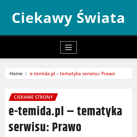
Skip
Ciekawy Świata
to
content
Home
e-temida.pl – tematyka serwisu: Prawo
CIEKAWE STRONY
e-temida.pl – tematyka
serwisu: Prawo