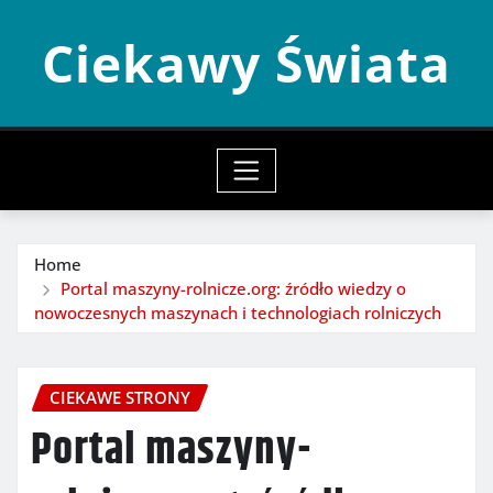
Skip
Ciekawy Świata
to
content
Home
Portal maszyny-rolnicze.org: źródło wiedzy o
nowoczesnych maszynach i technologiach rolniczych
CIEKAWE STRONY
Portal maszyny-