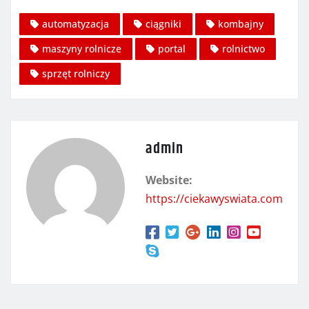
automatyzacja
ciągniki
kombajny
maszyny rolnicze
portal
rolnictwo
sprzęt rolniczy
admin
Website:
https://ciekawyswiata.com