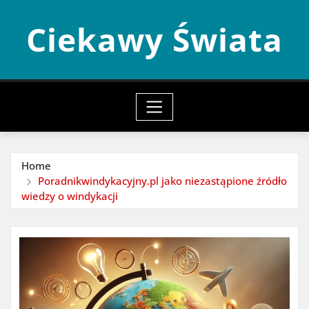
Skip
Ciekawy Świata
to
content
Home
Poradnikwindykacyjny.pl jako niezastąpione źródło
wiedzy o windykacji