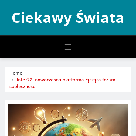
Skip
Ciekawy Świata
to
content
Home
Inter72: nowoczesna platforma łącząca forum i
społeczność