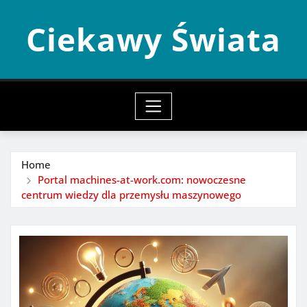
Skip
Ciekawy Świata
to
content
Home
Portal machines-at-work.com: nowoczesne
centrum wiedzy dla przemysłu maszynowego