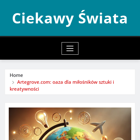
Skip
Ciekawy Świata
to
content
Home
Artegrove.com: oaza dla miłośników sztuki i
kreatywności