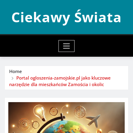
Skip
Ciekawy Świata
to
content
Home
Portal ogloszenia-zamojskie.pl jako kluczowe
narzędzie dla mieszkańców Zamościa i okolic