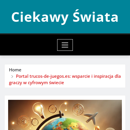
Skip
Ciekawy Świata
to
content
Home
Portal trucos-de-juegos.es: wsparcie i inspiracja dla
graczy w cyfrowym świecie