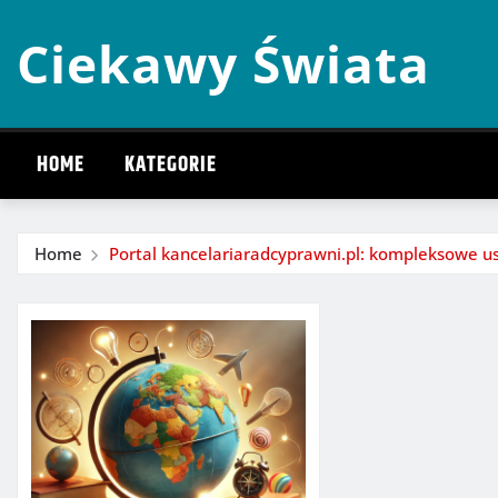
Skip
Ciekawy Świata
to
content
HOME
KATEGORIE
Home
Portal kancelariaradcyprawni.pl: kompleksowe u