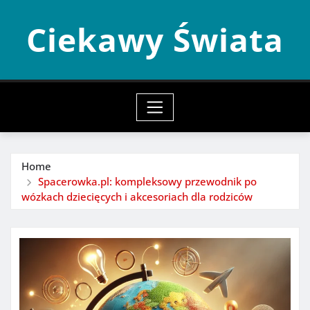
Skip
Ciekawy Świata
to
content
Home
Spacerowka.pl: kompleksowy przewodnik po
wózkach dziecięcych i akcesoriach dla rodziców