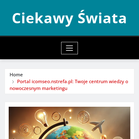
Skip
Ciekawy Świata
to
content
Home
Portal icomseo.nstrefa.pl: Twoje centrum wiedzy o
nowoczesnym marketingu