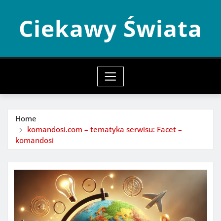
Skip
Ciekawy Świata
to
content
Home
komandosi.com – tematyka serwisu: Facet –
komandosi