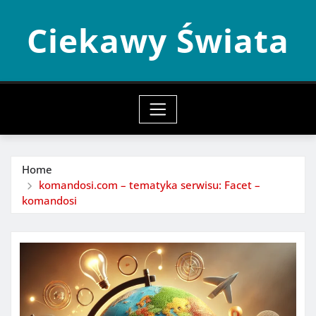
Skip
Ciekawy Świata
to
content
Home
komandosi.com – tematyka serwisu: Facet –
komandosi